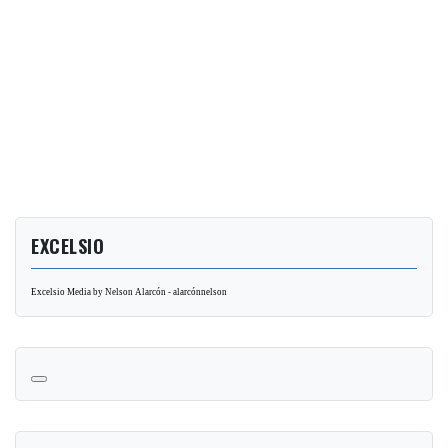
EXCELSIO
Excelsio Media by Nelson Alarcón - alarcónnelson