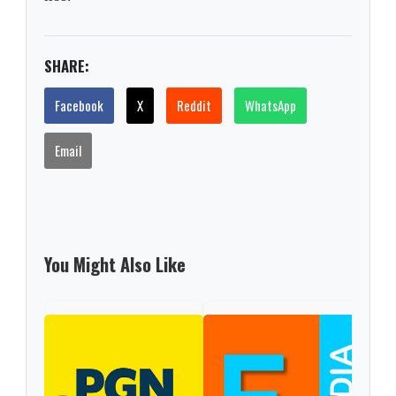
SHARE:
Facebook
X
Reddit
WhatsApp
Email
You Might Also Like
En C
capt
por 
rece