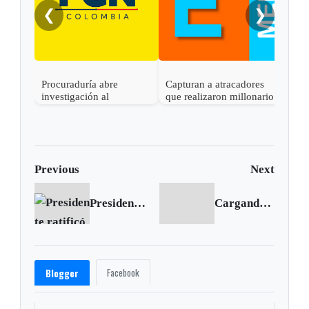
❮
❯
Procuraduría abre
Capturan a atracadores
investigación al
que realizaron millonario
gobernador de Boyacá
robo en Otanche
por presunta
participación indebida en
política
Previous
Next
Presidente ratificó su compromiso total con la libertad de prensa
Cargando siguiente...
Facebook
Blogger