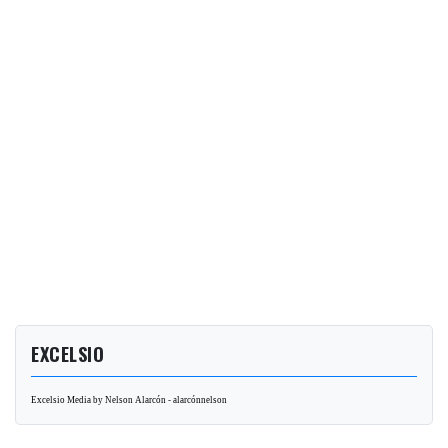
EXCELSIO
Excelsio Media by Nelson Alarcón - alarcónnelson