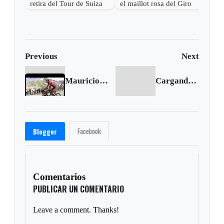
retira del Tour de Suiza
el maillot rosa del Giro
la n
tras fuerte caída
líde
Previous
Next
Mauricio Soler una historia de vida que merece ser contada
Cargando siguiente...
Facebook
Blogger
Comentarios
PUBLICAR UN COMENTARIO
Leave a comment. Thanks!