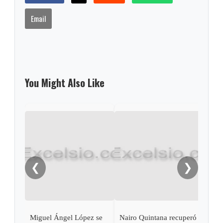
Email
You Might Also Like
❮
❯
Miguel Ángel López se
Nairo Quintana recuperó
Nair