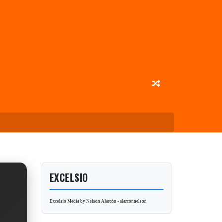
EXCELSIO
Excelsio Media by Nelson Alarcón - alarcónnelson