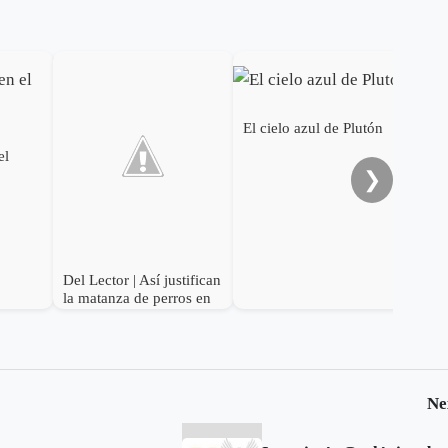
Joa
esp
El cielo azul de Plutón
el
❯
Del Lector | Así justifican
la matanza de perros en
Sogamoso
Ne