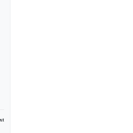
quín visto desde el
acio
xt