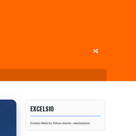
EXCELSIO
Excelsio Media by Nelson Alarcón - alarcónnelson