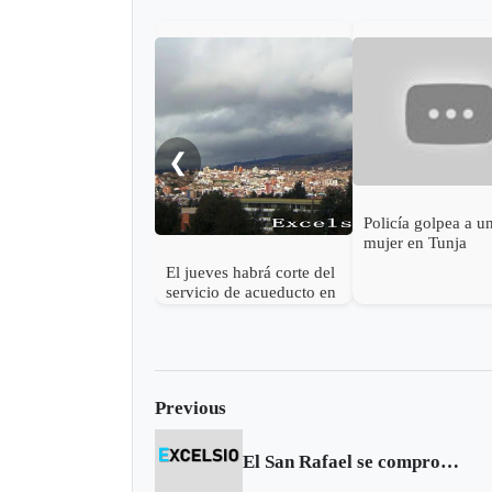
❮
Policía golpea a u
mujer en Tunja
El jueves habrá corte del
servicio de acueducto en
el centro de Tunja
Previous
El San Rafael se compromete con la mujer y la Infancia