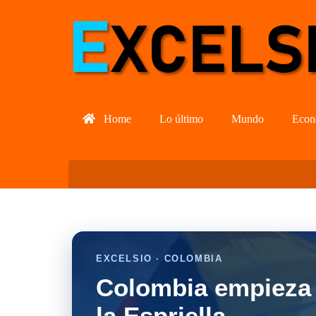
Home
Lo último
Mundo
Econ
EXCELSIO · COLOMBIA
Colombia empieza 
la Espriella