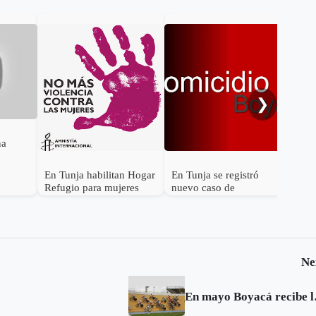
Cicl
Boy
apa
❯
na
En Tunja habilitan Hogar
En Tunja se registró
Refugio para mujeres
nuevo caso de
víctimas de violencia
feminicidio
intrafamiliar
Ne
En mayo Boy