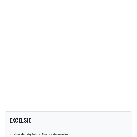
EXCELSIO
Excelsio Media by Nelson Alarcón - alarcónnelson