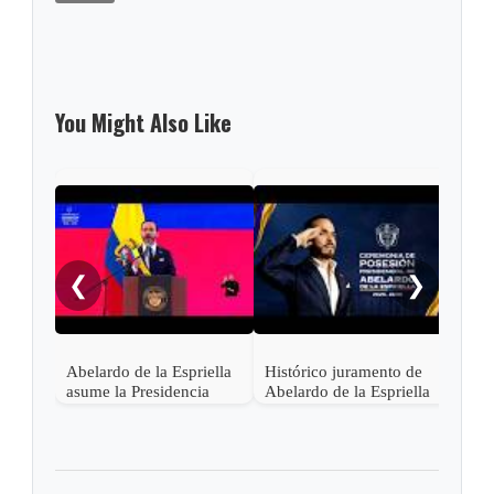
You Might Also Like
Pres
Lati
asis
❮
❯
Abel
en C
Abelardo de la Espriella
Histórico juramento de
asume la Presidencia
Abelardo de la Espriella
desde una base militar de
en Cali, el inicio de la
Cali
"Patria Milagro"