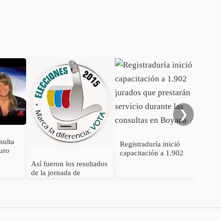
Has
par
com
real
inte
❯
sulta
Registraduría inició
puro
capacitación a 1.902
jurados que prestarán
Así fueron los resultados
servicio durante las
de la jornada de
consultas en Boyacá
consultas de los partidos