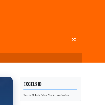
EXCELSIO
Excelsio Media by Nelson Alarcón - alarcónnelson