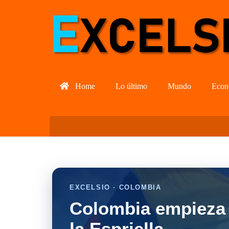
Home
Lo último
Mundo
Econ
EXCELSIO · COLOMBIA
Colombia empieza 
la Espriella