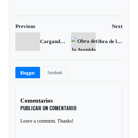
por presunta
rece
participación indebida en
política
Previous
Next
Cargando anterior...
Obra de la Avenida Colón recibe luz verde
Facebook
Blogger
Comentarios
PUBLICAR UN COMENTARIO
Leave a comment. Thanks!