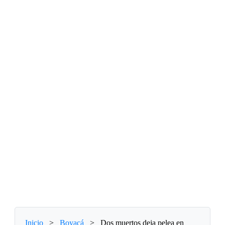
Inicio
>
Boyacá
>
Dos muertos deja pelea en