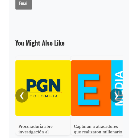
Email
You Might Also Like
❮
❯
Procuraduría abre
Capturan a atracadores
En C
investigación al
que realizaron millonario
capt
gobernador de Boyacá
robo en Otanche
por 