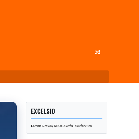
EXCELSIO
Excelsio Media by Nelson Alarcón - alarcónnelson