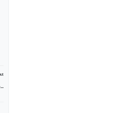
endario para
cciones de revocatoria
alcalde de Sogamoso
xt
..