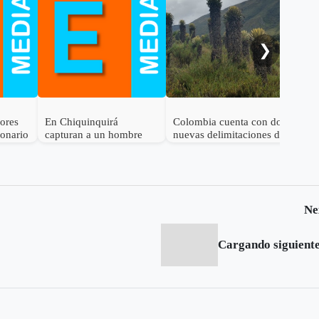
cal
ele
al 
❯
dores
En Chiquinquirá
Colombia cuenta con dos
lonario
capturan a un hombre
nuevas delimitaciones de
por el delito de
Páramo
receptación
Ne
Cargando siguiente.