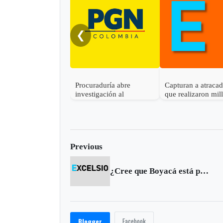
❮
Procuraduría abre
Capturan a atraca
investigación al
que realizaron mil
gobernador de Boyacá
robo en Otanche
por presunta
participación indebida en
política
Previous
¿Cree que Boyacá está preparado para afrontar el TLC con Estados Unidos?
Facebook
Blogger