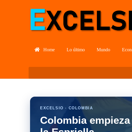
Home
Lo último
Mundo
Econ
EXCELSIO · COLOMBIA
Colombia empieza 
la Espriella