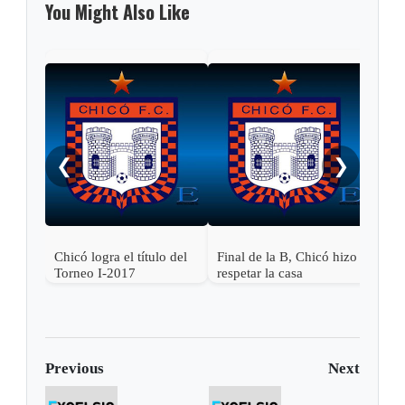
You Might Also Like
Fina
reci
❮
❯
Chicó logra el título del
Final de la B, Chicó hizo
Torneo I-2017
respetar la casa
Previous
Next