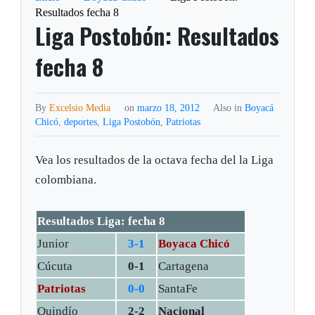
Resultados fecha 8
Liga Postobón: Resultados
fecha 8
By
Excelsio Media
on
marzo 18, 2012
Also in
Boyacá
Chicó
,
deportes
,
Liga Postobón
,
Patriotas
Vea los resultados de la octava fecha del la Liga
colombiana.
Resultados Liga: fecha 8
Junior
3-1
Boyaca Chicó
Cúcuta
0-1
Cartagena
Patriotas
0-0
SantaFe
Quindío
2-2
Nacional