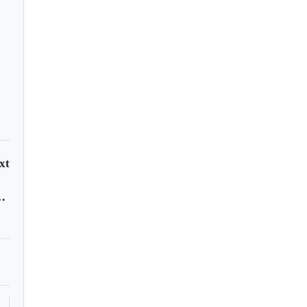
xt
do tras caer en reservorio de agua