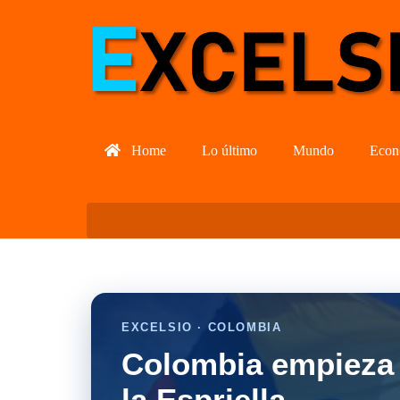
Home
Lo último
Mundo
Econ
EXCELSIO · COLOMBIA
Colombia empieza 
la Espriella