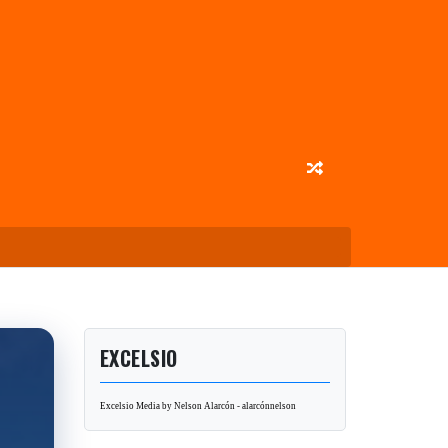
EXCELSIO
Excelsio Media by Nelson Alarcón - alarcónnelson