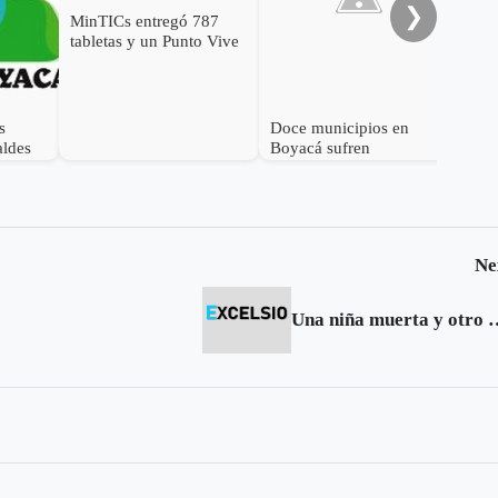
❯
MinTICs entregó 787
tabletas y un Punto Vive
Digital en Aquitania
s
Doce municipios en
aldes
Boyacá sufren
ivo de
racionamiento de agua
Ne
Una niña muerta y otro en grave esta