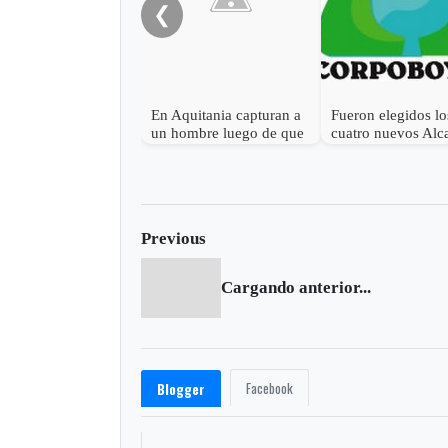
❮
En Aquitania capturan a
Fueron elegidos lo
un hombre luego de que
cuatro nuevos Alc
apuñaló a un perro
del Consejo Direct
Corpoboyacá
Previous
Cargando anterior...
Facebook
Blogger