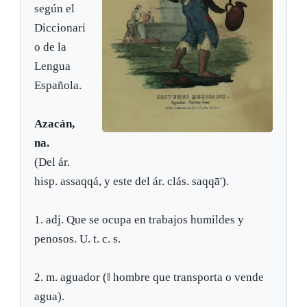
según el
Diccionari
o de la
Lengua
Española.
Azacán,
na.
(Del ár.
hisp. assaqqá, y este del ár. clás. saqqā').
1. adj. Que se ocupa en trabajos humildes y
penosos. U. t. c. s.
2. m. aguador (‖ hombre que transporta o vende
agua).