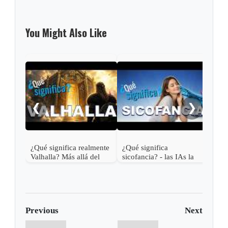
You Might Also Like
La r
el c
¿Qué
❮
❯
far
¿Qué significa realmente
¿Qué significa
Valhalla? Más allá del
sicofancia? - las IAs la
cielo vikingo
usan contigo
Previous
Next