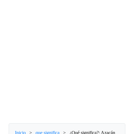
Inicio
>
que significa
>
¿Qué significa?: Azacán