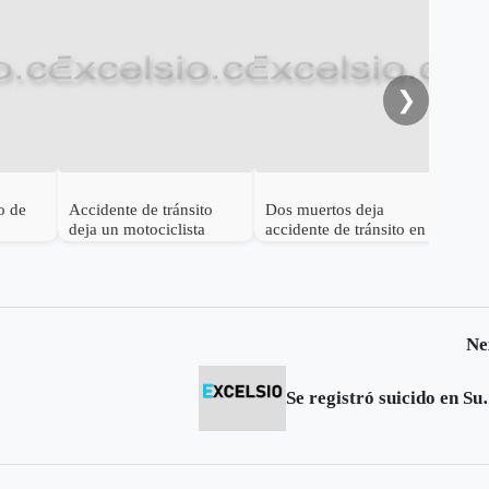
Dos
her
trá
❯
o de
Accidente de tránsito
Dos muertos deja
deja un motociclista
accidente de tránsito en
e
muerto en Sogamoso
Tunja
Ne
Se registró