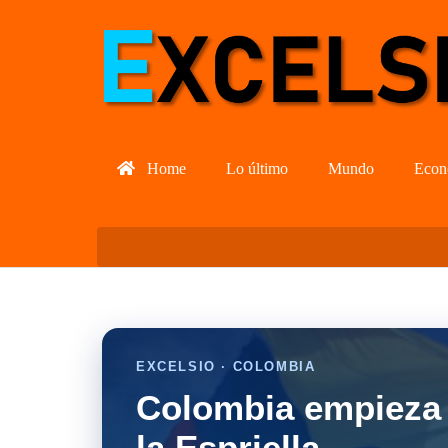
Home
Lo último
Mundo
Econ
EXCELSIO · COLOMBIA
Colombia empieza 
la Espriella