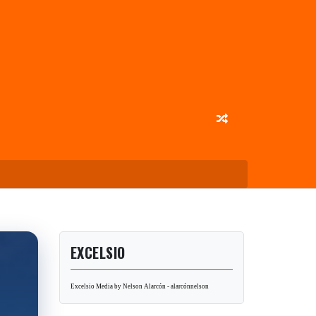
EXCELSIO
Excelsio Media by Nelson Alarcón - alarcónnelson