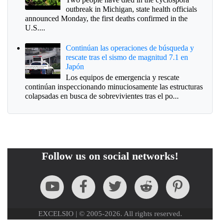
outbreak in Michigan, state health officials
announced Monday, the first deaths confirmed in the
U.S....
Continúan las operaciones de búsqueda y
rescate tras el sismo de magnitud 7.1 en
Japón
Los equipos de emergencia y rescate
continúan inspeccionando minuciosamente las estructuras
colapsadas en busca de sobrevivientes tras el po...
Follow us on social networks!
EXCELSIO | © 2005-2026. All rights reserved.