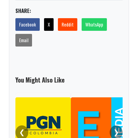
SHARE:
Facebook
X
Reddit
WhatsApp
Email
You Might Also Like
❮
❯