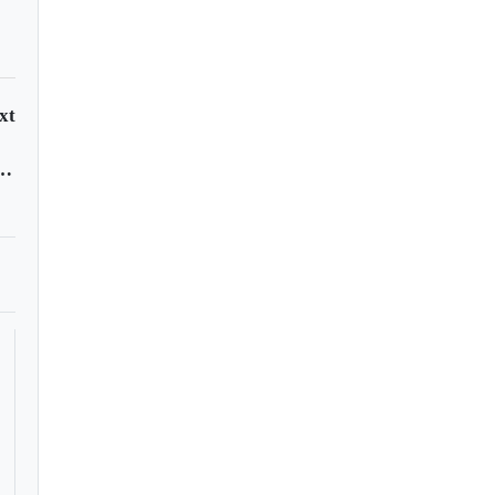
xt
o sacudió a Chiscas