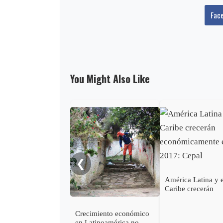
Fac
You Might Also Like
❮
América Latina y e
Caribe crecerán
económicamente 
2017: Cepal
Crecimiento económico
en Latinoamérica no