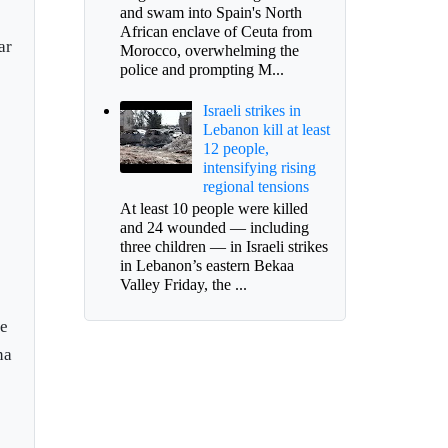
and swam into Spain's North
African enclave of Ceuta from
ar
Morocco, overwhelming the
police and prompting M...
Israeli strikes in
Lebanon kill at least
12 people,
intensifying rising
regional tensions
At least 10 people were killed
and 24 wounded — including
three children — in Israeli strikes
in Lebanon’s eastern Bekaa
Valley Friday, the ...
le
na