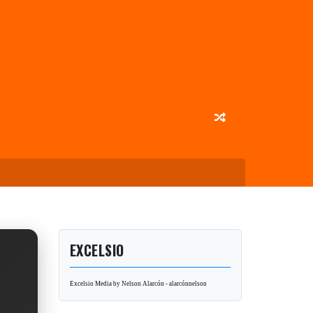
EXCELSIO
Excelsio Media by Nelson Alarcón - alarcónnelson