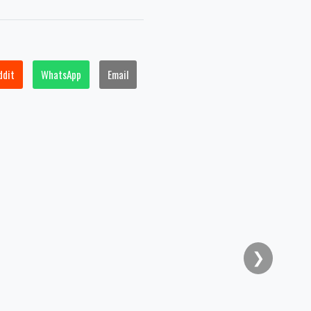
ddit
WhatsApp
Email
❯