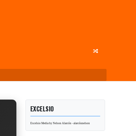
EXCELSIO
Excelsio Media by Nelson Alarcón - alarcónnelson