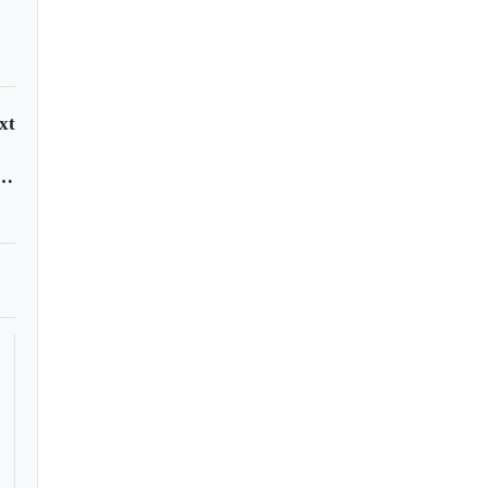
xt
sacarse ‘la espinita’ ante el Junior