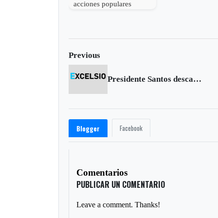
acciones populares
dejarán de ser un botín
de los avivatos
Previous
Presidente Santos descartó acuerdo humanitario con las Farc
Facebook
Blogger
Comentarios
PUBLICAR UN COMENTARIO
Leave a comment. Thanks!