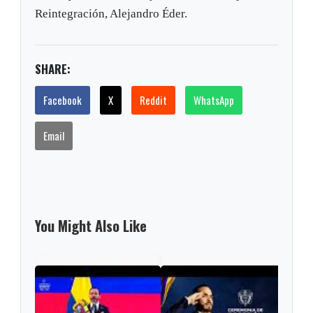
Reintegración, Alejandro Éder.
SHARE:
Facebook
X
Reddit
WhatsApp
Email
You Might Also Like
Pres
Lati