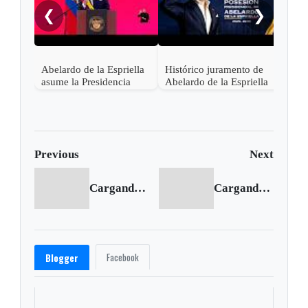
asis
❮
❯
Abel
en C
Abelardo de la Espriella
Histórico juramento de
asume la Presidencia
Abelardo de la Espriella
desde una base militar de
en Cali, el inicio de la
Cali
"Patria Milagro"
Previous
Next
Cargando anterior...
Cargando siguiente...
Facebook
Blogger