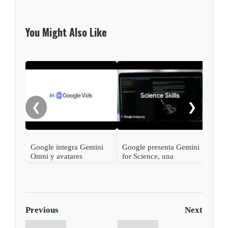
You Might Also Like
UK p
cont
sear
❮
❯
Google integra Gemini
Google presenta Gemini
Omni y avatares
for Science, una
personales en Google
plataforma de IA para
Vids para facilitar la
acelerar los
creación de videos con
descubrimientos
IA
científicos
Previous
Next