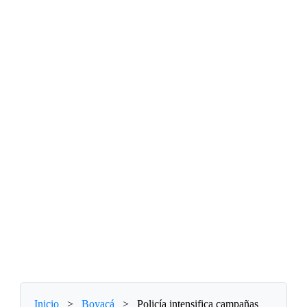
Inicio
>
Boyacá
>
Policía intensifica campañas