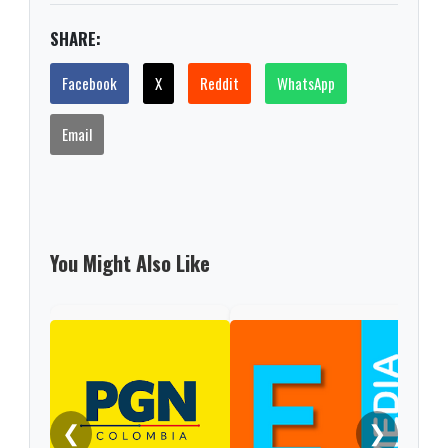
SHARE:
Facebook
X
Reddit
WhatsApp
Email
You Might Also Like
❮
❯