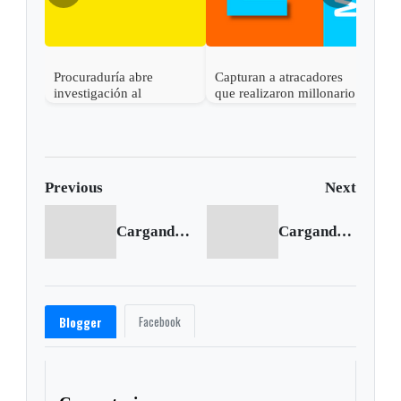
Procuraduría abre
Capturan a atracadores
En C
investigación al
que realizaron millonario
capt
gobernador de Boyacá
robo en Otanche
por 
por presunta
rece
participación indebida en
política
Previous
Next
Cargando anterior...
Cargando siguiente...
Facebook
Blogger