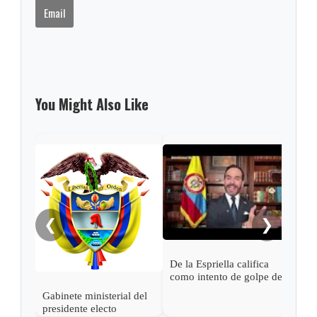
Email
You Might Also Like
Pres
Espr
empa
Petr
❮
❯
De la Espriella califica
como intento de golpe de
estado las acciones de
Gabinete ministerial del
Petro para desconocer su
presidente electo
victoria