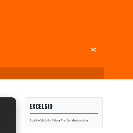
EXCELSIO
Excelsio Media by Nelson Alarcón - alarcónnelson