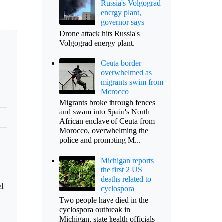
Russia's Volgograd
energy plant,
governor says
Drone attack hits Russia's
Volgograd energy plant.
Ceuta border
overwhelmed as
migrants swim from
Morocco
Migrants broke through fences
and swam into Spain's North
African enclave of Ceuta from
Morocco, overwhelming the
police and prompting M...
.
Michigan reports
the first 2 US
deaths related to
el
cyclospora
Two people have died in the
cyclospora outbreak in
Michigan, state health officials