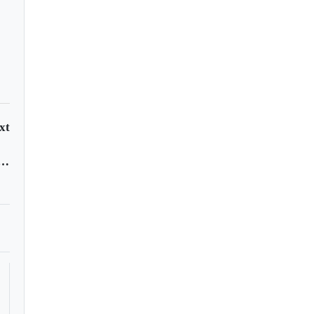
xt
onflicto armado se encontrarán en Puerto Boyacá