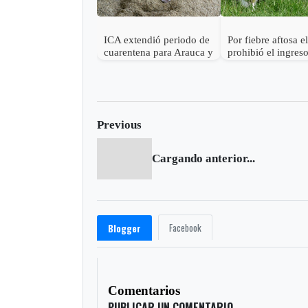
ICA extendió periodo de
Por fiebre aftosa e
cuarentena para Arauca y
prohibió el ingres
Casanare
salida de ganado 
Arauca y Casanar
Previous
Cargando anterior...
Facebook
Blogger
Comentarios
PUBLICAR UN COMENTARIO