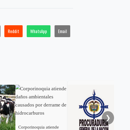
Reddit
WhatsApp
Email
Con
mil
exg
Cas
❯
Corporinoquia atiende