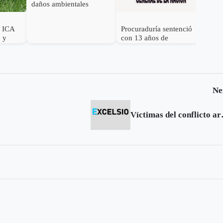
daños ambientales
causados por derrame de
hidrocarburos
l ICA
Procuraduría sentenció
o y
con 13 años de
en
inhabilidad a
e
exgobernador de
Casanare
Ne
Víctimas del c