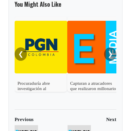
You Might Also Like
❮
❯
Procuraduría abre
Capturan a atracadores
En C
investigación al
que realizaron millonario
capt
gobernador de Boyacá
robo en Otanche
por 
por presunta
rece
participación indebida en
política
Previous
Next