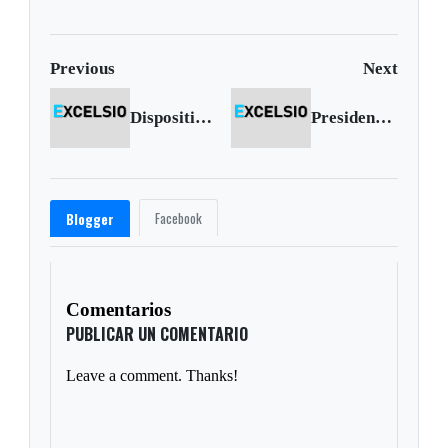
Previous
Next
Dispositivo de seguridad se mantendrá activo hasta la segunda vuelta
Presidente Uribe: ‘Mario Aranguren está en la cárcel por combatir la corrupción de la penetración de los dineros del narcotráfico’
Facebook
Blogger
Comentarios
PUBLICAR UN COMENTARIO
Leave a comment. Thanks!