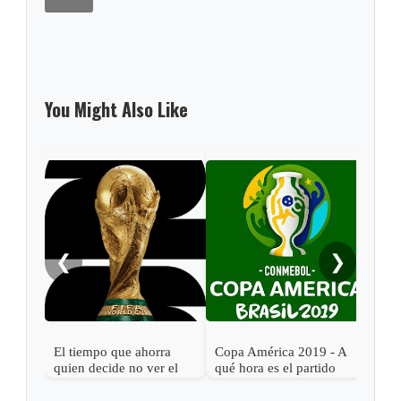
You Might Also Like
❮
❯
El tiempo que ahorra
Copa América 2019 - A
Cop
quien decide no ver el
qué hora es el partido
qué 
Mundial 2026
Argentina vs. Colombia
Bras