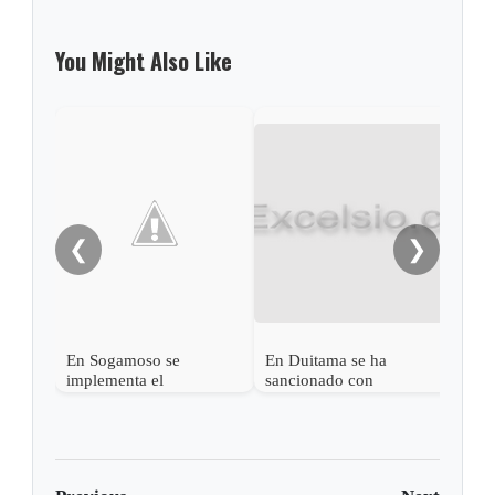
You Might Also Like
Soga
jorn
embe
imp
ambi
❮
❯
En Sogamoso se
En Duitama se ha
implementa el
sancionado con
Comparendo Ambiental
comparendo ambiental a
18 usuarios