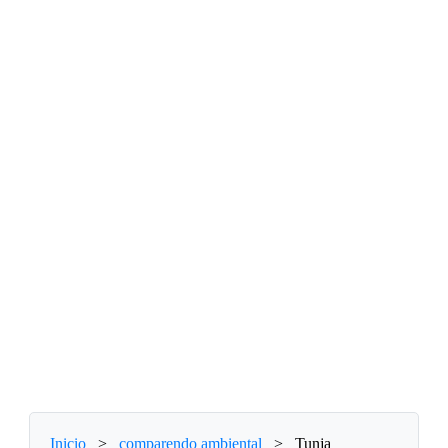
Inicio
>
comparendo ambiental
>
Tunja