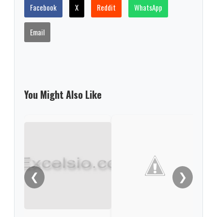
Facebook
X
Reddit
WhatsApp
Email
You Might Also Like
Desa
deli
Dui
❮
❯