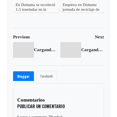
En Duitama se recolectó
Empieza en Duitama
1.5 toneladas en la
jornada de reciclaje de
reciclatón
electrónicos, pilas y
medicamentos
Previous
Next
Cargando anterior...
Cargando siguiente...
Facebook
Blogger
Comentarios
PUBLICAR UN COMENTARIO