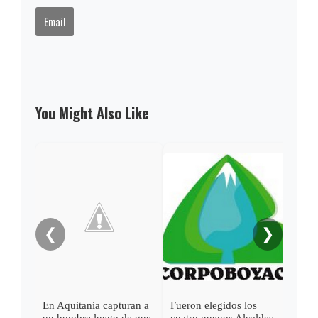
Email
You Might Also Like
Min
tabl
Digi
❮
❯
En Aquitania capturan a
Fueron elegidos los
un hombre luego de que
cuatro nuevos Alcaldes