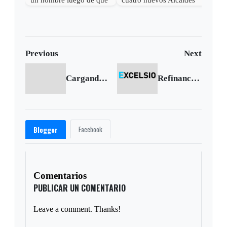
apuñaló a un perro
del Consejo Directivo de
Corpoboyacá
Previous
Next
Cargando anterior...
Refinanciarán créditos a agricultores afectados por las heladas
Facebook
Blogger
Comentarios
PUBLICAR UN COMENTARIO
Leave a comment. Thanks!