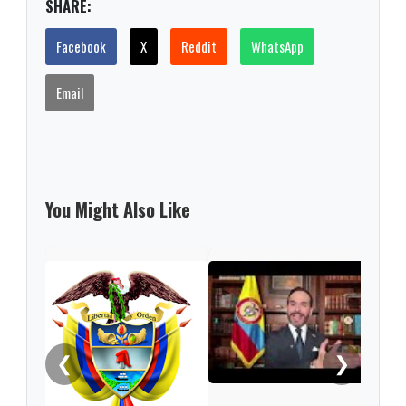
SHARE:
Facebook
X
Reddit
WhatsApp
Email
You Might Also Like
Pres
Espr
empa
Petr
❮
❯