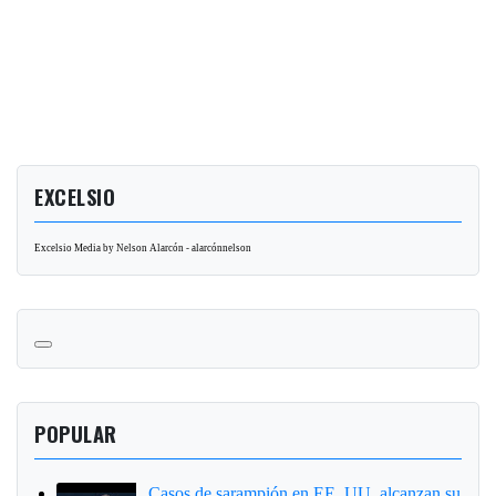
EXCELSIO
Excelsio Media by Nelson Alarcón - alarcónnelson
POPULAR
Casos de sarampión en EE. UU. alcanzan su