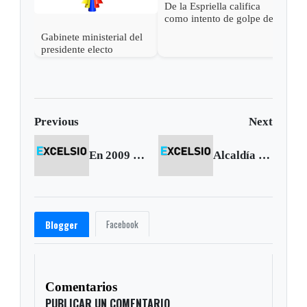
De la Espriella califica
como intento de golpe de
estado las acciones de
Gabinete ministerial del
Petro para desconocer su
presidente electo
victoria
Abelardo de la Espriella
Previous
Next
En 2009 creció Recaudo de impuestos: Dian
Alcaldía de Duitama asegura suministro de agua a los colegios
Facebook
Blogger
Comentarios
PUBLICAR UN COMENTARIO