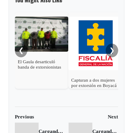
En D
pres
las 
❮
❯
El Gaula desarticuló
banda de extorsionistas
en Bogotá
Capturan a dos mujeres
por extorsión en Boyacá
y Santander
Previous
Next
Cargando anterior...
Cargando siguiente...