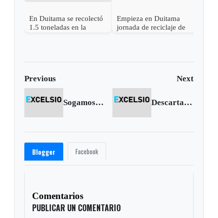
En Duitama se recolectó
Empieza en Duitama
1.5 toneladas en la
jornada de reciclaje de
reciclatón
electrónicos, pilas y
medicamentos
Previous
Next
Sogamoso recuperará sus parques
Descartan caso sospechoso de AH1N1 en Sogamoso
Facebook
Blogger
Comentarios
PUBLICAR UN COMENTARIO