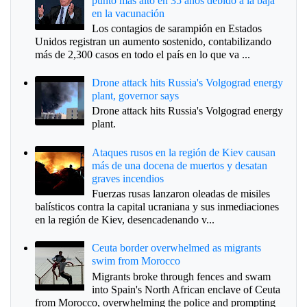
punto más alto en 35 años debido a la baja
en la vacunación
Los contagios de sarampión en Estados
Unidos registran un aumento sostenido, contabilizando
más de 2,300 casos en todo el país en lo que va ...
Drone attack hits Russia's Volgograd energy
plant, governor says
Drone attack hits Russia's Volgograd energy
plant.
Ataques rusos en la región de Kiev causan
más de una docena de muertos y desatan
graves incendios
Fuerzas rusas lanzaron oleadas de misiles
balísticos contra la capital ucraniana y sus inmediaciones
en la región de Kiev, desencadenando v...
Ceuta border overwhelmed as migrants
swim from Morocco
Migrants broke through fences and swam
into Spain's North African enclave of Ceuta
from Morocco, overwhelming the police and prompting