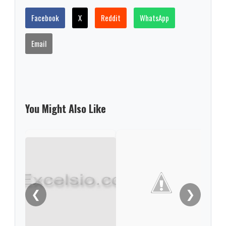
Facebook
X
Reddit
WhatsApp
Email
You Might Also Like
Desa
deli
Dui
❮
❯