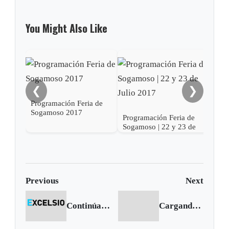
You Might Also Like
❮
❯
Programación Feria de
Sogamoso 2017
Programación Feria de
Prog
Sogamoso | 22 y 23 de
Soga
Julio 2017
201
Previous
Next
Continúan denuncias por intervención de Londoño
Cargando siguiente...