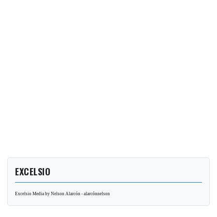
EXCELSIO
Excelsio Media by Nelson Alarcón - alarcónnelson