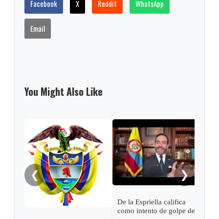
Facebook
X
Reddit
WhatsApp
Email
You Might Also Like
Pres
Espr
empa
Petr
❮
❯
De la Espriella califica
como intento de golpe de