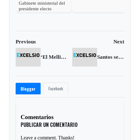
estado las acciones de
Gabinete ministerial del
Petro para desconocer su
presidente electo
victoria
Abelardo de la Espriella
Previous
Next
‘El Mellizo’ fue extraditado
Santos se queda
Facebook
Blogger
Comentarios
PUBLICAR UN COMENTARIO
Leave a comment. Thanks!