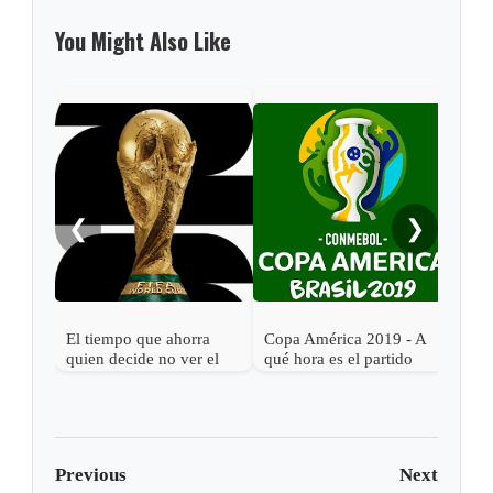
You Might Also Like
❮
❯
El tiempo que ahorra
Copa América 2019 - A
Cop
quien decide no ver el
qué hora es el partido
qué 
Mundial 2026
Argentina vs. Colombia
Bras
Previous
Next