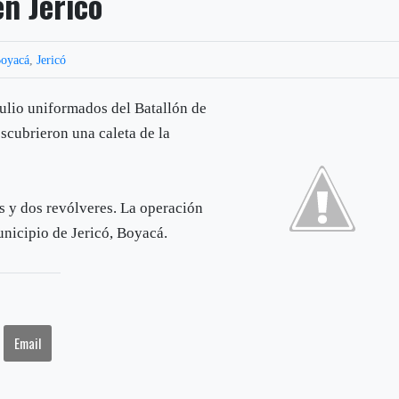
en Jericó
oyacá
,
Jericó
julio uniformados del Batallón de
escubrieron una caleta de la
s y dos revólveres. La operación
municipio de Jericó, Boyacá.
Email