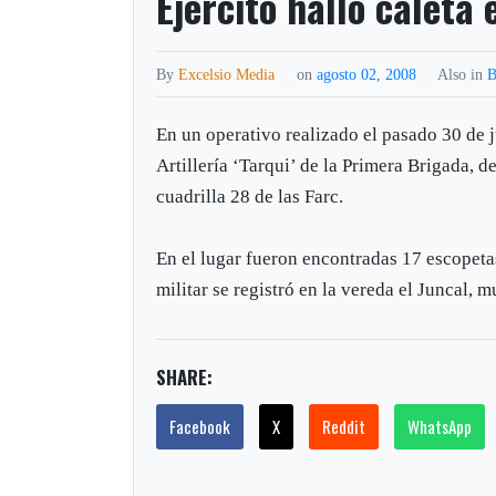
Ejército halló caleta 
By
Excelsio Media
on
agosto 02, 2008
Also in
B
En un operativo realizado el pasado 30 de 
Artillería ‘Tarqui’ de la Primera Brigada, d
cuadrilla 28 de las Farc.
En el lugar fueron encontradas 17 escopeta
militar se registró en la vereda el Juncal, 
SHARE:
Facebook
X
Reddit
WhatsApp