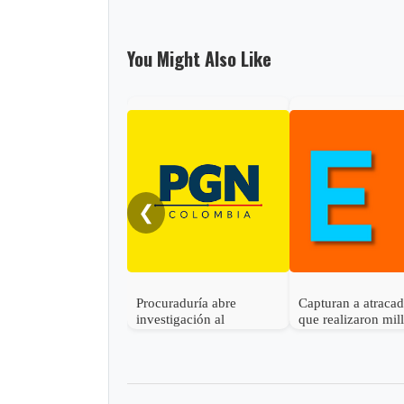
You Might Also Like
❮
Procuraduría abre
Capturan a atraca
investigación al
que realizaron mil
gobernador de Boyacá
robo en Otanche
por presunta
participación indebida en
política