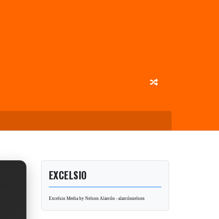
EXCELSIO
Excelsio Media by Nelson Alarcón - alarcónnelson