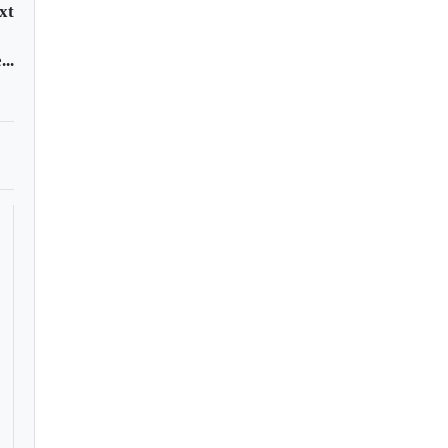
xt
..