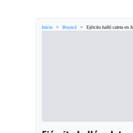
Inicio
>
Boyacá
>
Ejército halló caleta en J