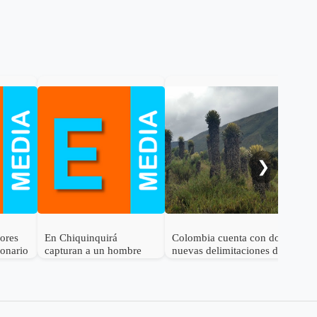
Gob
cal
ele
al 
❯
dores
En Chiquinquirá
Colombia cuenta con dos
lonario
capturan a un hombre
nuevas delimitaciones de
por el delito de
Páramo
receptación