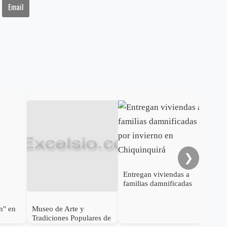
Email
En 
ten
24 
❯
Entregan viviendas a
familias damnificadas
por invierno en
Chiquinquirá
n" en
Museo de Arte y
Tradiciones Populares de
Boyacá reabre sus