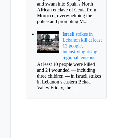
and swam into Spain's North
African enclave of Ceuta from
Morocco, overwhelming the
police and prompting M...
Israeli strikes in
Lebanon kill at least
12 people,
intensifying rising
regional tensions
At least 10 people were killed
and 24 wounded — including
2018 Chiquinquirá
three children — in Israeli strikes
dría agua potable las
in Lebanon’s eastern Bekaa
horas
Valley Friday, the ...