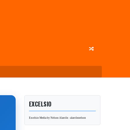
EXCELSIO
Excelsio Media by Nelson Alarcón - alarcónnelson