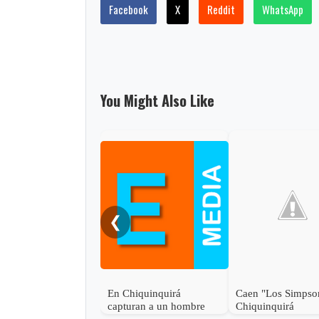
Facebook
X
Reddit
WhatsApp
You Might Also Like
❮
En Chiquinquirá
Caen "Los Simpso
capturan a un hombre
Chiquinquirá
por el delito de