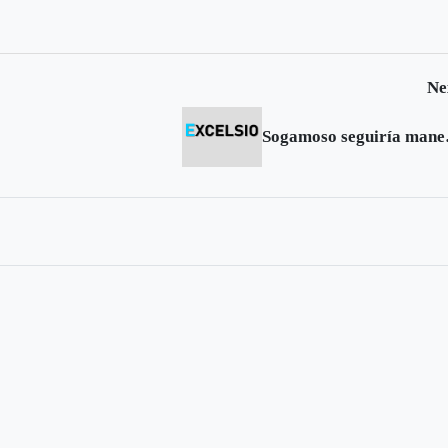
puertas
Ne
Sogamoso