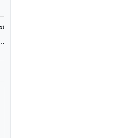
xt
 seguiría manejando la basura de Sugamuxi