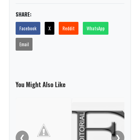
SHARE:
Facebook
X
Reddit
WhatsApp
Email
You Might Also Like
Fue 
Plaz
❮
❯