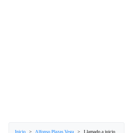
Inicio
>
Alfonso Plazas Vega
>
Llamado a juicio