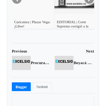
Caricatura | Plazas Vega:
EDITORIAL | Corte
¡Libre!
Suprema corrigió a la
justicia amañada
Previous
Next
Procuraduría formula observaciones a proceso de venta de electrificadoras
Boyacá Chicó: el fin de la ilusión
Facebook
Blogger