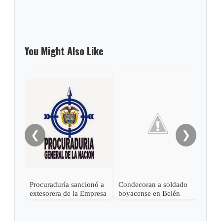
You Might Also Like
Dire
Soci
Haci
sába
❮
❯
Procuraduría sancionó a
Condecoran a soldado
extesorera de la Empresa
boyacense en Belén
de Servicios Públicos de
Belén, Boyacá