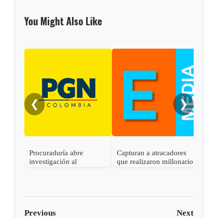
You Might Also Like
❮
❯
Procuraduría abre
Capturan a atracadores
En C
investigación al
que realizaron millonario
capt
gobernador de Boyacá
robo en Otanche
por 
por presunta
rece
participación indebida en
política
Previous
Next