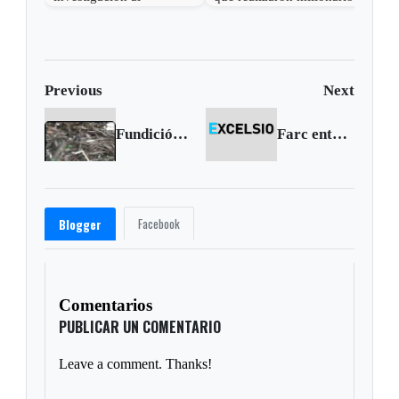
gobernador de Boyacá
robo en Otanche
por 
por presunta
rece
participación indebida en
política
Previous
Next
Fundición armas en Sogamoso
Farc entregaría tres secuestrados
Facebook
Blogger
Comentarios
PUBLICAR UN COMENTARIO
Leave a comment. Thanks!