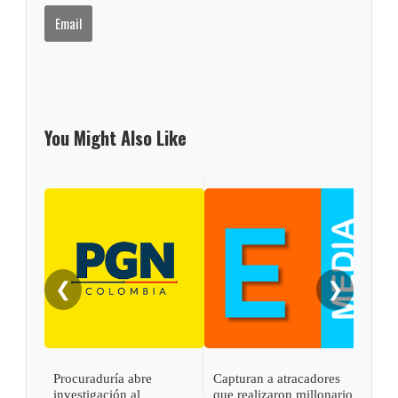
Email
You Might Also Like
❮
❯
Procuraduría abre
Capturan a atracadores
En C
investigación al
que realizaron millonario
capt