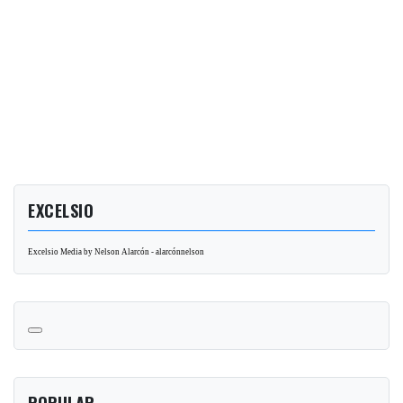
EXCELSIO
Excelsio Media by Nelson Alarcón - alarcónnelson
POPULAR