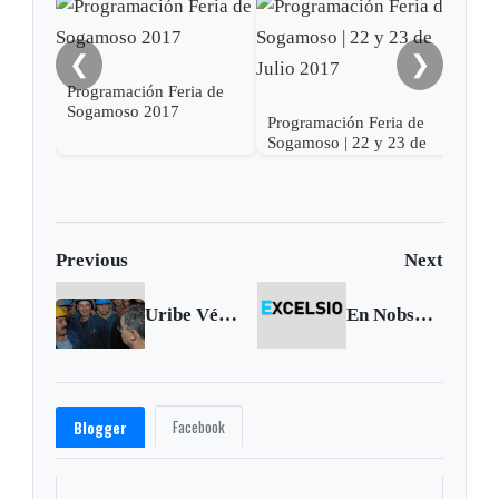
❮
❯
Programación Feria de
Sogamoso 2017
Programación Feria de
Prog
Sogamoso | 22 y 23 de
Soga
Julio 2017
201
Previous
Next
Uribe Vélez pide a trabajadores de Acerías invertir en Ecopetrol
En Nobsa día Mundial de la Ruana
Facebook
Blogger