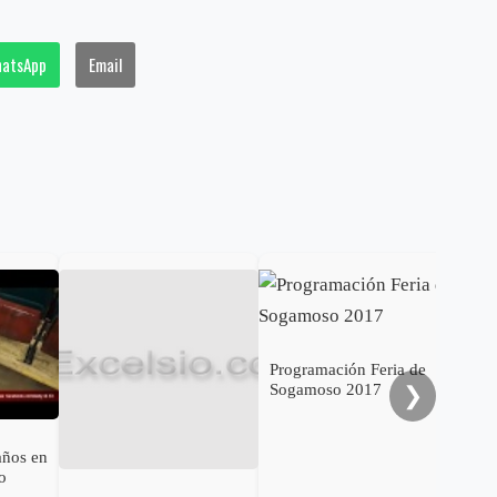
atsApp
Email
Gob
cal
ele
al 
Programación Feria de
Sogamoso 2017
❯
años en
o