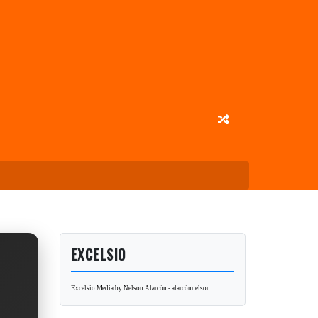
EXCELSIO
Excelsio Media by Nelson Alarcón - alarcónnelson