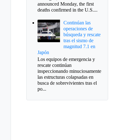
announced Monday, the first
deaths confirmed in the U.S....
Continúan las
operaciones de
búsqueda y rescate
tras el sismo de
magnitud 7.1 en
Japón
Los equipos de emergencia y
rescate continúan
inspeccionando minuciosamente
las estructuras colapsadas en
busca de sobrevivientes tras el
ernación define
po...
endario para
cciones de revocatoria
alcalde de Sogamoso