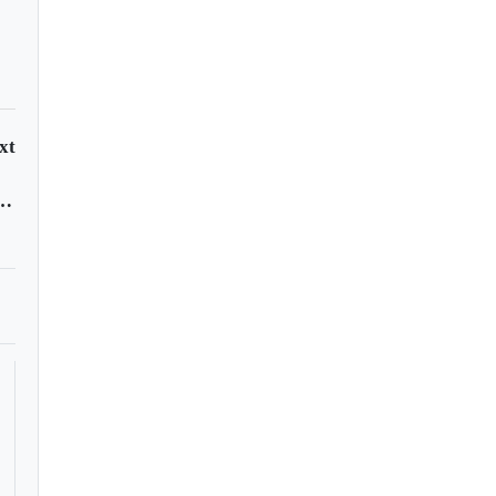
xt
rá pagar aportes de salud de los concejales