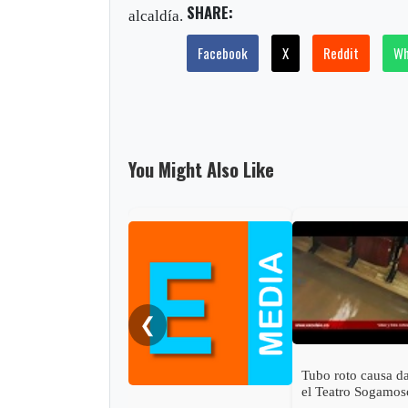
SHARE:
alcaldía.
Facebook
X
Reddit
Wh
You Might Also Like
❮
Tubo roto causa d
el Teatro Sogamos