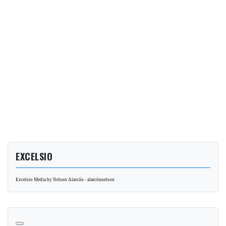
EXCELSIO
Excelsio Media by Nelson Alarcón - alarcónnelson