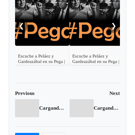
❮
❯
Escuche a Peláez y
Escuche a Peláez y
Escu
Gardeazábal en su Pega |
Gardeazábal en su Pega |
Gard
Junio 30 de 2017
Junio 29 de 2017
Juni
Previous
Next
Cargando anterior...
Cargando siguiente...