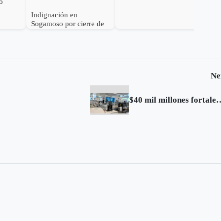
o
Indignación en
Sogamoso por cierre de
IPS Esimed
Ne
$40 mil millones fortalecerán cien