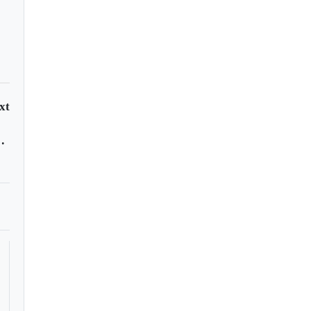
xt
cia y tecnología regional