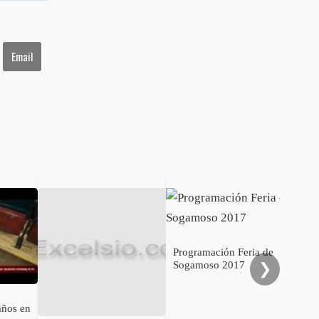
Email
Gob
cal
ele
al 
Programación Feria de
Sogamoso 2017
❯
años en