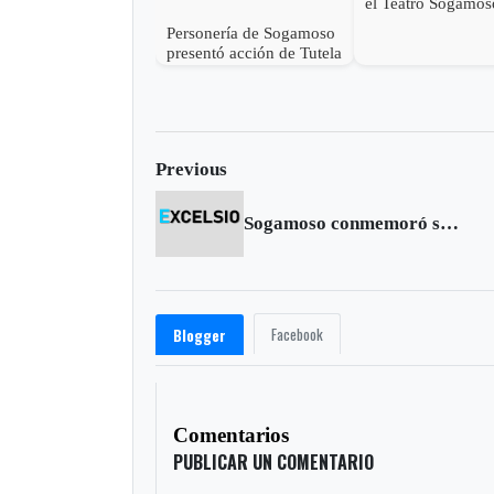
el Teatro Sogamos
Personería de Sogamoso
presentó acción de Tutela
en contra de Esimed
Previous
Sogamoso conmemoró sus 196 años como Villa Republicana
Facebook
Blogger
Comentarios
PUBLICAR UN COMENTARIO