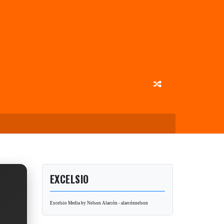
EXCELSIO
Excelsio Media by Nelson Alarcón - alarcónnelson