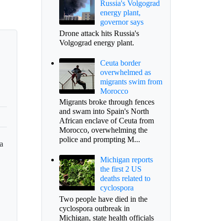
Russia's Volgograd
energy plant,
governor says
Drone attack hits Russia's
Volgograd energy plant.
Ceuta border
overwhelmed as
migrants swim from
Morocco
Migrants broke through fences
and swam into Spain's North
African enclave of Ceuta from
Morocco, overwhelming the
police and prompting M...
a
Michigan reports
the first 2 US
deaths related to
cyclospora
Two people have died in the
cyclospora outbreak in
Michigan, state health officials