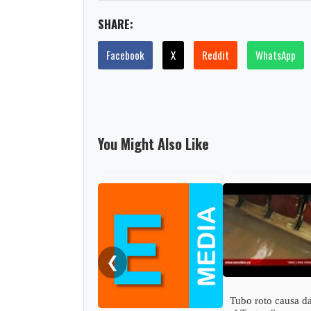
SHARE:
Facebook
X
Reddit
WhatsApp
You Might Also Like
❮
Tubo roto causa d