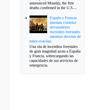
announced Monday, the first
deaths confirmed in the U.S....
España y Francia
intentan contener
devastadores
incendios forestales
mientras decenas de
miles evacúan
Una ola de incendios forestales
de gran magnitud azota a España
y Francia, sobrecargando las
capacidades de sus servicios de
emergencia.
ernación define
endario para
cciones de revocatoria
alcalde de Sogamoso