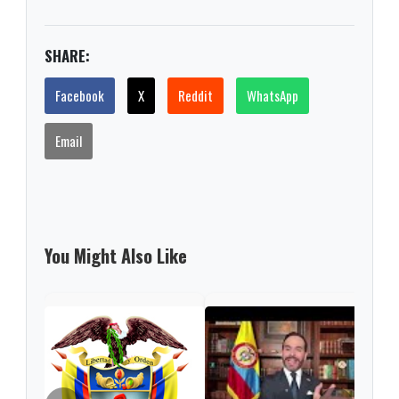
SHARE:
Facebook
X
Reddit
WhatsApp
Email
You Might Also Like
Pres
Espr
empa
Petr