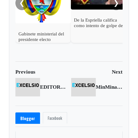
❮
❯
De la Espriella califica
como intento de golpe de
estado las acciones de
Gabinete ministerial del
Petro para desconocer su
presidente electo
victoria
Abelardo de la Espriella
Previous
Next
EDITORIAL | Una vergüenza boyacense
MinMinas: Colombia está en capacidad para afrontar fenómeno del niño
Facebook
Blogger