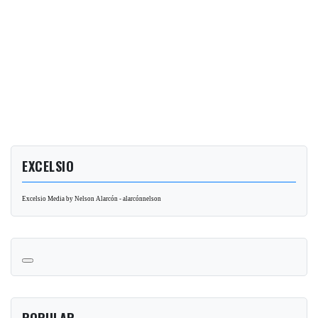
EXCELSIO
Excelsio Media by Nelson Alarcón - alarcónnelson
POPULAR