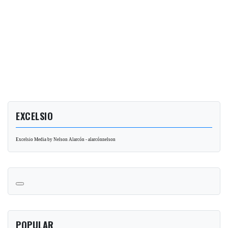
EXCELSIO
Excelsio Media by Nelson Alarcón - alarcónnelson
POPULAR