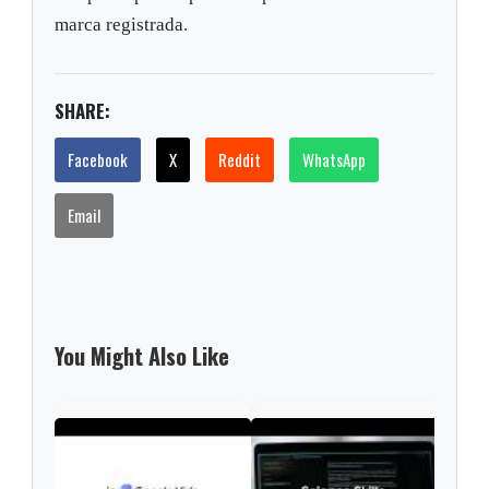
marca registrada.
SHARE:
Facebook
X
Reddit
WhatsApp
Email
You Might Also Like
UK p
cont