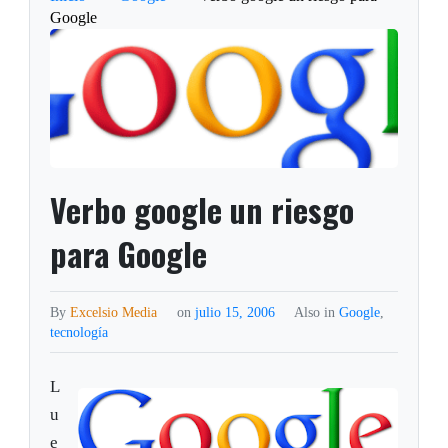
Google
Verbo google un riesgo
para Google
By
Excelsio Media
on
julio 15, 2006
Also in
Google
,
tecnología
L
u
e