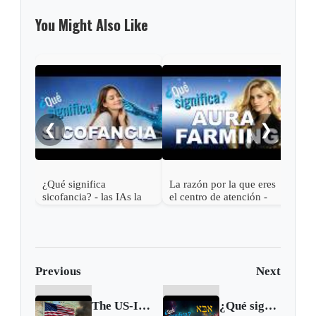
You Might Also Like
Las 
Roma
en e
❮
❯
¿Qué significa
La razón por la que eres
sicofancia? - las IAs la
el centro de atención -
usan contigo
¿Qué significa Aura
farming?
Previous
Next
The US-Iran Two-Week Ceasefire: What the Deal Actually Entails and Why is a “Fragile Truce”
¿Qué significa ABBA? | אַבָּא | su uso en la Biblia y por qué Jesús lo decía