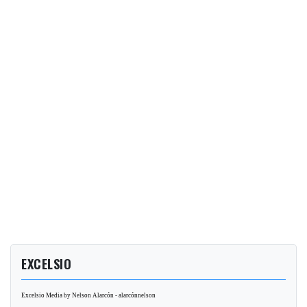
EXCELSIO
Excelsio Media by Nelson Alarcón - alarcónnelson