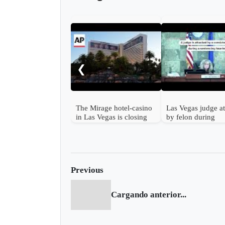
❮
The Mirage hotel-casino
Las Vegas judge a
in Las Vegas is closing
by felon during
this summer
sentencing
Previous
Cargando anterior...