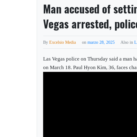
Man accused of settin
Vegas arrested, polic
By
Excelsio Media
on
marzo 28, 2025
Also in
L
Las Vegas police on Thursday said a man had
on March 18. Paul Hyon Kim, 36, faces charg