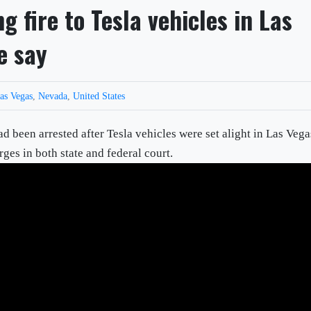
g fire to Tesla vehicles in Las
e say
as Vegas
,
Nevada
,
United States
 been arrested after Tesla vehicles were set alight in Las Vega
es in both state and federal court.