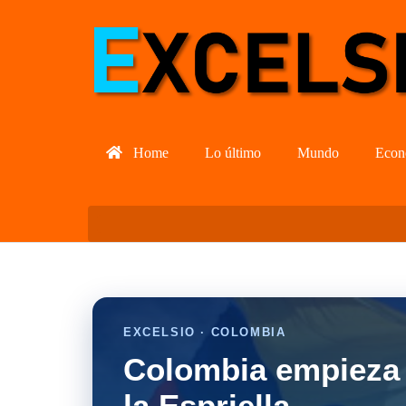
Home
Lo último
Mundo
Econ
EXCELSIO · COLOMBIA
Colombia empieza 
la Espriella