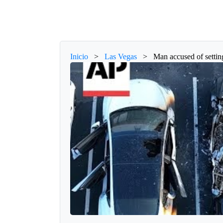
Inicio
>
Las Vegas
>
Man accused of setting