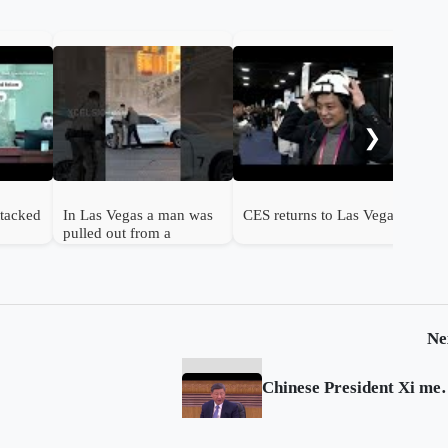
Tae
con
Las
❯
ttacked
In Las Vegas a man was
CES returns to Las Vegas
pulled out from a
burning car
Ne
Chinese President Xi m