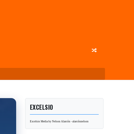
EXCELSIO
Excelsio Media by Nelson Alarcón - alarcónnelson