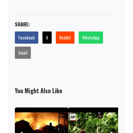
SHARE:
Facebook
X
Reddit
WhatsApp
Email
You Might Also Like
Caso
EE. 
punt