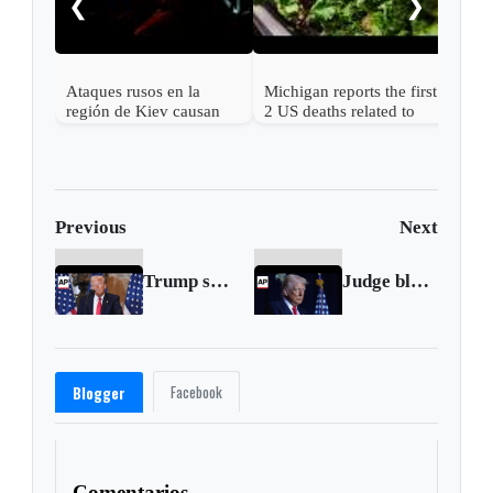
❮
❯
años
la v
Ataques rusos en la
Michigan reports the first
región de Kiev causan
2 US deaths related to
más de una docena de
cyclospora
muertos y desatan graves
incendios
Previous
Next
Trump says 'we have to bring religion back' during National Prayer Breakfast
Judge blocks Trump's plan offering incentives for federal workers to resign
Facebook
Blogger
Comentarios