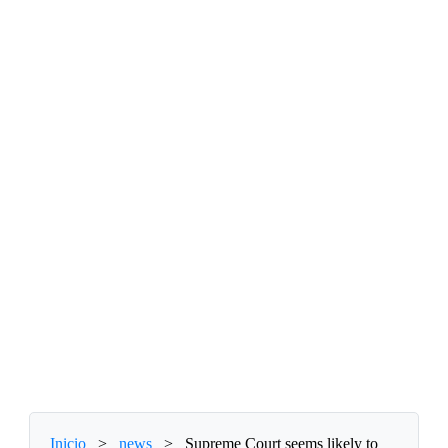
Inicio
>
news
>
Supreme Court seems likely to