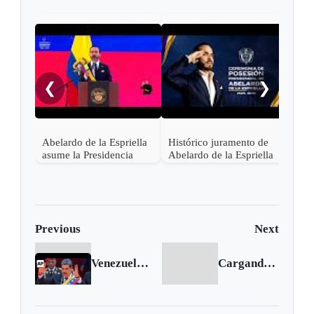
"¡Ce
noch
❮
❯
Abelardo de la Espriella
Histórico juramento de
asume la Presidencia
Abelardo de la Espriella
desde una base militar de
en Cali, el inicio de la
Cali
"Patria Milagro"
Previous
Next
Venezuela President Nicolás Maduro sworn in despite credible evidence of election loss
Cargando siguiente...