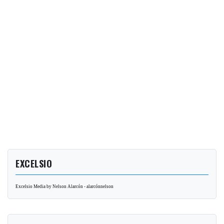
EXCELSIO
Excelsio Media by Nelson Alarcón - alarcónnelson