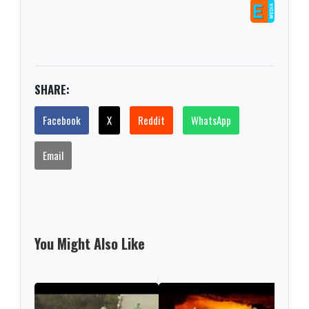
SHARE:
Facebook
X
Reddit
WhatsApp
Email
You Might Also Like
Seve