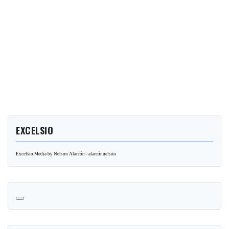
EXCELSIO
Excelsio Media by Nelson Alarcón - alarcónnelson