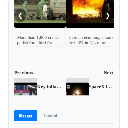
as c
afte
❮
❯
gar
More than 1,000 cranes
German economy shrank
perish from bird flu
by 0.3% in Q2, more
outbreak in Germany
than expected
Previous
Next
Key inflation report shows lower-than-expected 2.4% rate in November
SpaceX launches 30 payloads on Falcon 9 rocket from Vandenburg Space Force Base
Facebook
Blogger